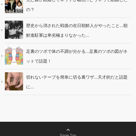
の？
歴史から消された戦後の在日朝鮮人がやったこと…朝
鮮進駐軍は卑劣極まりなかった…
足裏のツボで体の不調が分かる…足裏のツボの図がネ
ットで話題！
切れないテープを簡単に切る裏ワザ…天才的だと話題
に…
Page Top