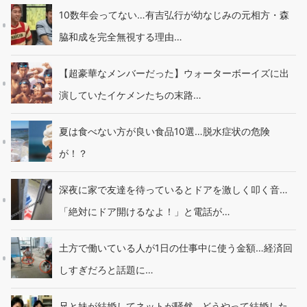
10数年会ってない…有吉弘行が幼なじみの元相方・森
脇和成を完全無視する理由…
【超豪華なメンバーだった】ウォーターボーイズに出
演していたイケメンたちの末路…
夏は食べない方が良い食品10選…脱水症状の危険
が！？
深夜に家で友達を待っているとドアを激しく叩く音…
「絶対にドア開けるなよ！」と電話が…
土方で働いている人が1日の仕事中に使う金額…経済回
しすぎだろと話題に…
兄と妹が結婚してネットが騒然…どうやって結婚した