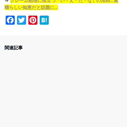
⇒
クレーム処理に役立つ「い・え・た・な」の法則…素
晴らしい知恵だと話題に…
F
T
Pi
H
a
w
nt
at
c
itt
er
e
e
er
e
n
関連記事
b
st
a
o
o
k