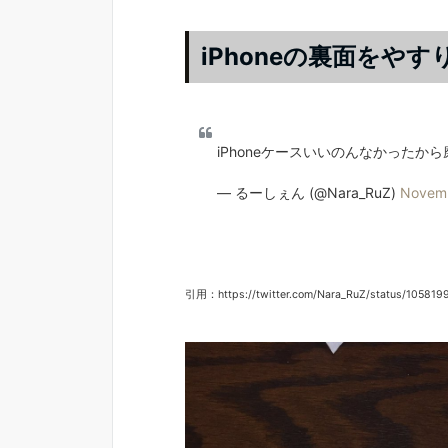
iPhoneの裏面をや
iPhoneケースいいのんなかったか
— るーしぇん (@Nara_RuZ)
Novemb
引用：https://twitter.com/Nara_RuZ/status/10581