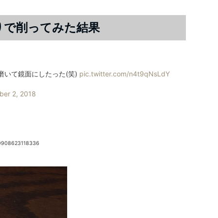
すりで削ってみた結果
ら磨いて鏡面にしたった(笑)
pic.twitter.com/n4t9qNsLdY
er 2, 2018
99908623118336