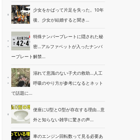
少女をかばって片足を失った。10年
後、少女が結婚すると聞き…
特殊ナンバープレートに隠された秘
密…アルファベットが入ったナンバ
ープレート解禁…
溺れて意識のない子犬の救助…人工
呼吸のやり方が参考になるとネット
で話題に…
便座にU型とO型が存在する理由…意
外と知らない雑学に驚きの声…
車のエンジン回転数って見る必要あ