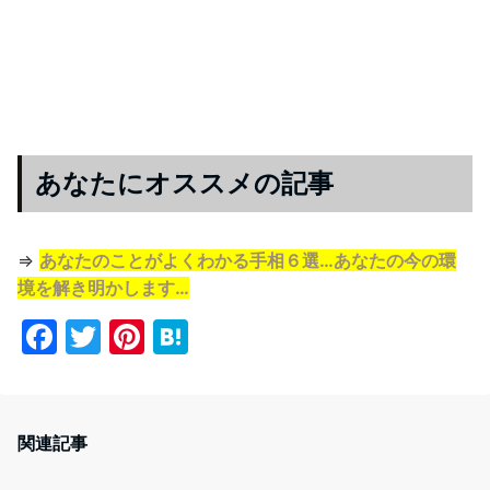
あなたにオススメの記事
⇒
あなたのことがよくわかる手相６選…あなたの今の環
境を解き明かします…
F
T
Pi
H
a
w
nt
at
c
itt
er
e
e
er
e
n
関連記事
b
st
a