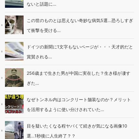
ないと話題に…
この世のものとは思えない奇妙な病気5選…恐ろしすぎ
て衝撃を受ける…
ドイツの新聞に1文字もないページが・・・天才的だと
賞賛される…
256歳まで生きた男が中国に実在した？生き様が凄す
ぎた…
なぜトンネル内はコンクリート舗装なのか？メリット
を活用するように使い分けされていた…
目を疑いたくなる程ヤバくて続きが気になる画像10
選…1秒後に人生終了？？