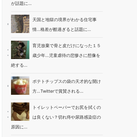
が話題に…
天国と地獄の境界がわかる住宅事
情…格差が酷過ぎると話題に…
育児放棄で骨と皮だけになった１５
歳少年…児童虐待の悲惨さに想像を
絶する…
ポテトチップスの袋の天才的な開け
方…Twitterで賞賛される…
トイレットペーパーでお尻を拭くの
は良くない？切れ痔や尿路感染症の
原因に…