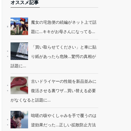
オススメ記事
魔女の宅急便の続編がネット上で話
題に…キキがお母さんになってる…
「買い取らせてください」と車に貼
り紙があったら危険…驚愕の真相が
話題に…
古いドライヤーの性能を新品並みに
復活させる裏ワザ…買い替える必要
がなくなると話題に…
咄嗟の咳やくしゃみを手で覆うのは
逆効果だった…正しい拡散防止方法