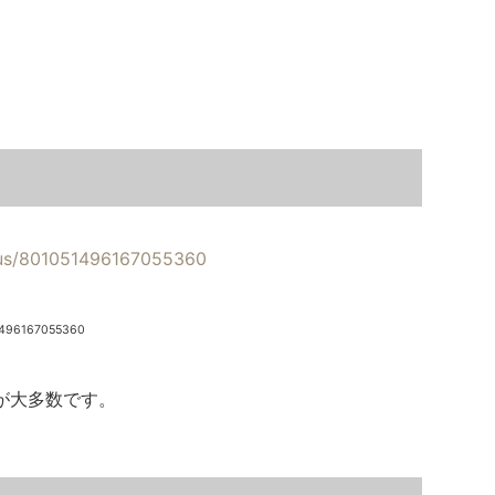
atus/801051496167055360
51496167055360
が大多数です。