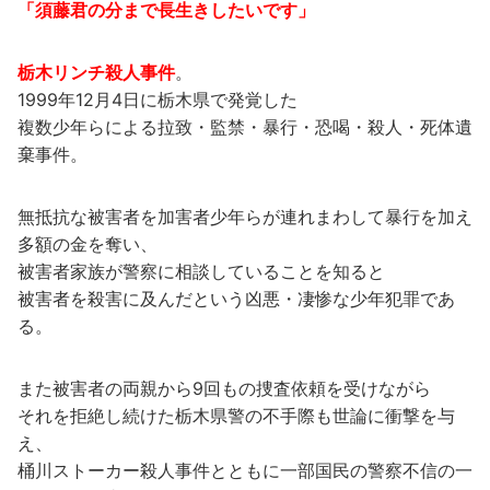
「須藤君の分まで長生きしたいです」
栃木リンチ殺人事件
。
1999年12月4日に栃木県で発覚した
複数少年らによる拉致・監禁・暴行・恐喝・殺人・死体遺
棄事件。
無抵抗な被害者を加害者少年らが連れまわして暴行を加え
多額の金を奪い、
被害者家族が警察に相談していることを知ると
被害者を殺害に及んだという凶悪・凄惨な少年犯罪であ
る。
また被害者の両親から9回もの捜査依頼を受けながら
それを拒絶し続けた栃木県警の不手際も世論に衝撃を与
え、
桶川ストーカー殺人事件とともに一部国民の警察不信の一