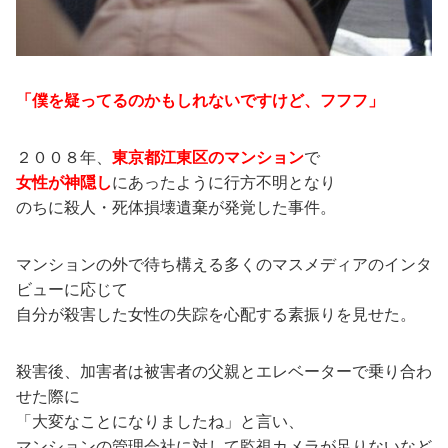
「僕を疑ってるのかもしれないですけど、フフフ」
２００８年、
東京都江東区のマンション
で
女性が神隠し
にあったように行方不明となり
のちに殺人・死体損壊遺棄が発覚した事件。
マンションの外で待ち構える多くのマスメディアのインタ
ビューに応じて
自分が殺害した女性の失踪を心配する素振りを見せた。
殺害後、加害者は被害者の父親とエレベーターで乗り合わ
せた際に
「大変なことになりましたね」と言い、
マンションの管理会社に対して監視カメラが足りないなど