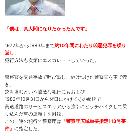
「僕は、真人間になりたかったんです」
1972年から1983年まで
約10年間にわたり凶悪犯罪を繰り
返し
、
犯行方法も次第にエスカレートしていった。
警察官を交通事故で呼び出し、駆けつけた警察官を車で轢
き、
銃を盗むという過激な犯行にもおよび、
1982年10月31日から翌日にかけてその拳銃で、
高速道路のサービスエリアから強引にヒッチハイクして乗
り込んだ車の運転手を射殺、
この一連の犯行で警察庁は
「警察庁広域重要指定113号事
件」
に指定した。