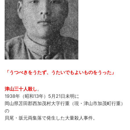
「うつべきをうたず、うたいでもよいものをうった」
津山三十人殺し
。
1938年（昭和13年）5月21日未明に
岡山県苫田郡西加茂村大字行重（現・津山市加茂町行重）
の
貝尾・坂元両集落で発生した大量殺人事件。