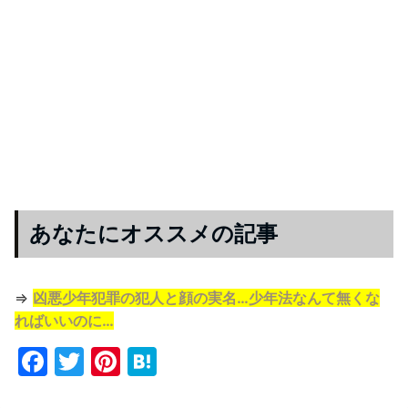
あなたにオススメの記事
⇒
凶悪少年犯罪の犯人と顔の実名…少年法なんて無くな
ればいいのに…
F
T
Pi
H
a
w
nt
at