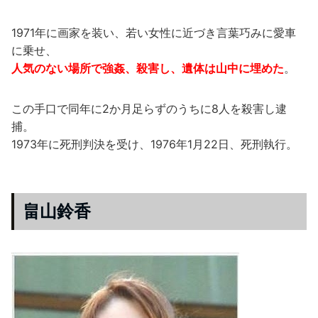
1971年に画家を装い、若い女性に近づき言葉巧みに愛車
に乗せ、
人気のない場所で強姦、殺害し、遺体は山中に埋めた
。
この手口で同年に2か月足らずのうちに8人を殺害し逮
捕。
1973年に死刑判決を受け、1976年1月22日、死刑執行。
畠山鈴香