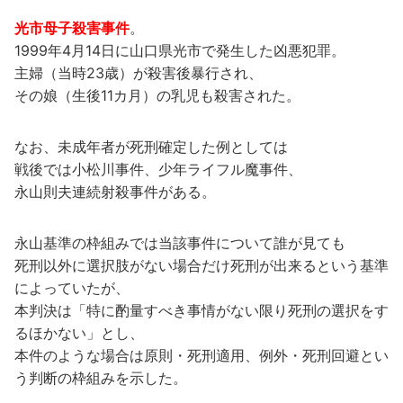
光市母子殺害事件
。
1999年4月14日に山口県光市で発生した凶悪犯罪。
主婦（当時23歳）が殺害後暴行され、
その娘（生後11カ月）の乳児も殺害された。
なお、未成年者が死刑確定した例としては
戦後では小松川事件、少年ライフル魔事件、
永山則夫連続射殺事件がある。
永山基準の枠組みでは当該事件について誰が見ても
死刑以外に選択肢がない場合だけ死刑が出来るという基準
によっていたが、
本判決は「特に酌量すべき事情がない限り死刑の選択をす
るほかない」とし、
本件のような場合は原則・死刑適用、例外・死刑回避とい
う判断の枠組みを示した。