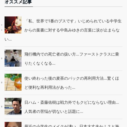
オススメ記事
「私、世界で1番のブスです」いじめられている中学生
からの葉書に対する中島みゆきの言葉に涙が止まらな
い…
飛行機内での死亡者の扱い方…ファーストクラスに乗
りたくなくなる…
使い終わった後の麦茶のパックの再利用方法…驚くほ
ど便利な再利用法があった…
日ハム・斎藤佑樹は戦力外でもクビにならない理由…
人気者の苦悩が切ないと話題に…
最近の小学生のメイクが凄い…日本大丈夫か！？と海