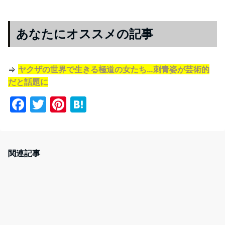
あなたにオススメの記事
⇒
ヤクザの世界で生きる極道の女たち…刺青姿が芸術的
だと話題に
F
T
Pi
H
a
w
nt
at
c
itt
er
e
e
er
e
n
関連記事
b
st
a
o
o
k