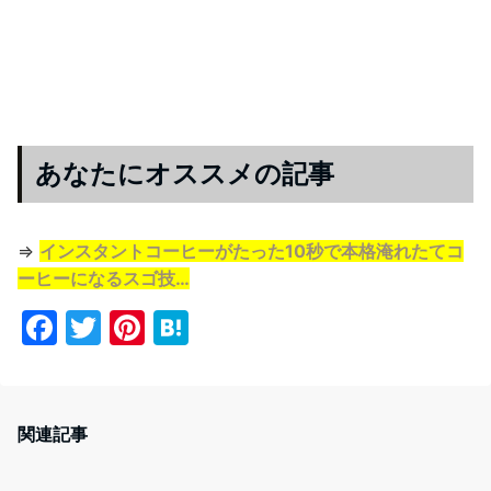
あなたにオススメの記事
⇒
インスタントコーヒーがたった10秒で本格淹れたてコ
ーヒーになるスゴ技…
F
T
Pi
H
a
w
nt
at
c
itt
er
e
e
er
e
n
関連記事
b
st
a