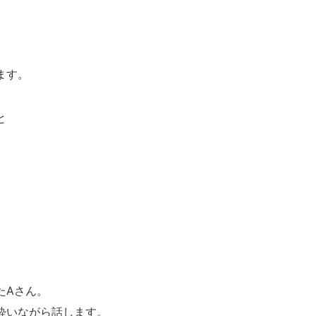
。
ます。
と
たAさん。
酔いながら話します。