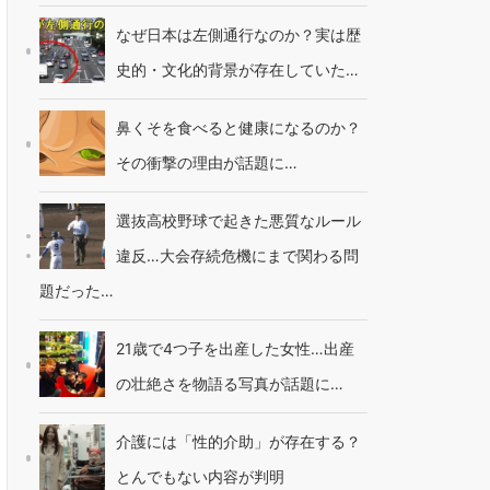
なぜ日本は左側通行なのか？実は歴
史的・文化的背景が存在していた…
鼻くそを食べると健康になるのか？
その衝撃の理由が話題に…
選抜高校野球で起きた悪質なルール
違反…大会存続危機にまで関わる問
題だった…
21歳で4つ子を出産した女性…出産
の壮絶さを物語る写真が話題に…
介護には「性的介助」が存在する？
とんでもない内容が判明