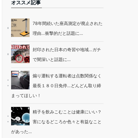
オススメ記事
78年間続いた座高測定が廃止された
理由…衝撃的だと話題に…
封印された日本の奇習や地域…ガチ
で闇深いと話題に…
煽り運転する運転者は点数関係なく
最長１８０日免停…どんどん取り締
まってほしい！
精子を飲みこむことは健康にいい？
害になるどころか色々と有益なこと
があった…