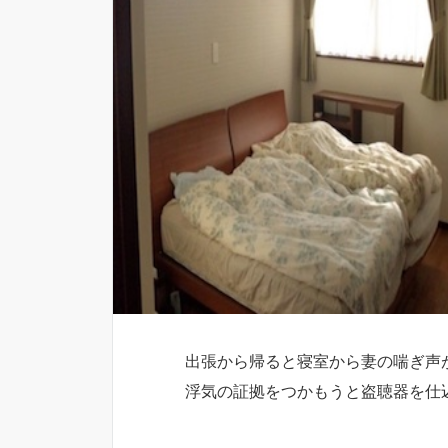
出張から帰ると寝室から妻の喘ぎ声
浮気の証拠をつかもうと盗聴器を仕