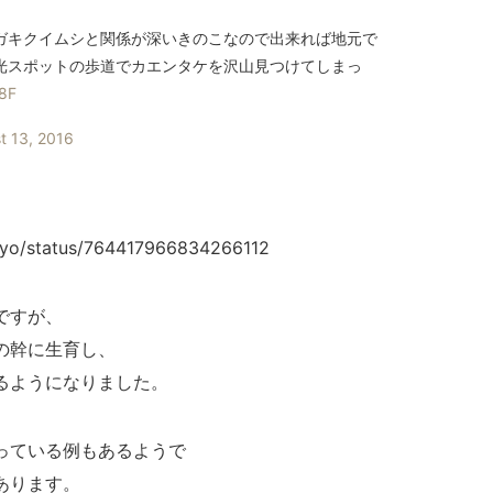
ガキクイムシと関係が深いきのこなので出来れば地元で
光スポットの歩道でカエンタケを沢山見つけてしまっ
o8F
t 13, 2016
oyo/status/764417966834266112
ですが、
の幹に生育し、
るようになりました。
っている例もあるようで
あります。