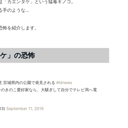
は「カエンタケ」という猛毒キノコ。
る手のような…
恐怖を紹介します。
ケ」の恐怖
意 宮城県内の公園で発見される
#ldnews
のきのこ愛好家なら、大騒ぎして自分でテレビ局へ電
。
13)
September 11, 2016