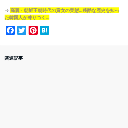
⇒
高麗・朝鮮王朝時代の貢女の実態…残酷な歴史を知っ
た韓国人が凍りつく…
F
T
Pi
H
a
w
nt
at
c
itt
er
e
e
er
e
n
関連記事
b
st
a
o
o
k