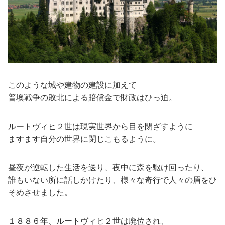
このような城や建物の建設に加えて
普墺戦争の敗北による賠償金で財政はひっ迫。
ルートヴィヒ２世は現実世界から目を閉ざすように
ますます自分の世界に閉じこもるように。
昼夜が逆転した生活を送り、夜中に森を駆け回ったり、
誰もいない所に話しかけたり、様々な奇行で人々の眉をひ
そめさせました。
１８８６年、ルートヴィヒ２世は廃位され、