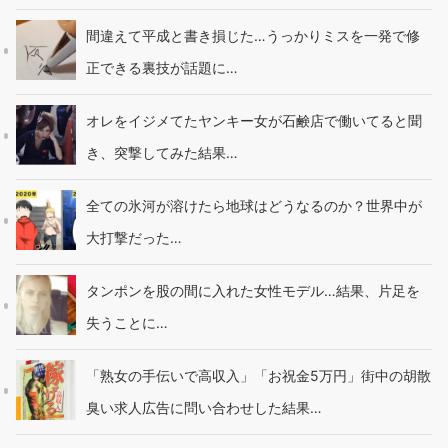
間違えて平成と書き損じた…うっかりミスを一発で修
正できる裏技が話題に…
オレをイジメてたヤンキー女が石鹸店で働いてると聞
き、突撃してみた結果…
全ての氷河が溶けたら地球はどうなるのか？世界中が
大打撃だった…
タンポンを股の間に入れた女性モデル…結果、片足を
失うことに…
「熟女の手伝いで高収入」「お祝金5万円」街中の胡散
臭い求人広告に問い合わせした結果…