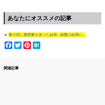
あなたにオススメの記事
⇒
暴力団に履歴書を送った結果…衝撃の結果に…
F
T
Pi
H
a
w
nt
at
c
itt
er
e
e
er
e
n
関連記事
b
st
a
o
o
k