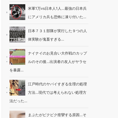
米軍1万vs日本人1人…最強の日本兵
にアメリカ兵も恐怖に凍り付いた…
日本７３１部隊が実行した９つの人
体実験が鬼畜すぎる…
ナイナイのお見合い大作戦のカップ
ルのその後…出演者の友人がヤラセ
を暴露…
江戸時代のヤバイすぎる生理の処理
方法…現代では考えられない処理方
法だった…
まぶたがピクピク痙攣する原因…そ