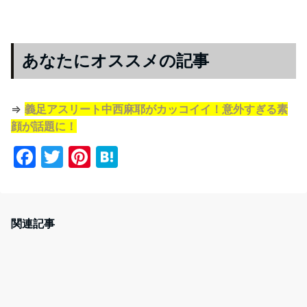
あなたにオススメの記事
⇒
義足アスリート中西麻耶がカッコイイ！意外すぎる素
顔が話題に！
F
T
Pi
H
a
w
nt
at
c
itt
er
e
e
er
e
n
関連記事
b
st
a
o
o