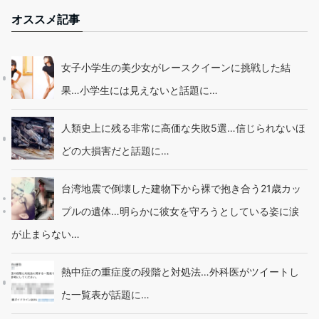
オススメ記事
女子小学生の美少女がレースクイーンに挑戦した結
果…小学生には見えないと話題に…
人類史上に残る非常に高価な失敗5選…信じられないほ
どの大損害だと話題に…
台湾地震で倒壊した建物下から裸で抱き合う21歳カッ
プルの遺体…明らかに彼女を守ろうとしている姿に涙
が止まらない…
熱中症の重症度の段階と対処法…外科医がツイートし
た一覧表が話題に…