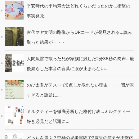
平安時代の平均寿命はどれくらいだったのか…衝撃の
事実発覚…
古代マヤ文明の彫像からQRコードが発見される…読み
取った結果が・・・
人間魚雷で散った兄が家族に残した2分35秒の肉声…最
後漏らした本音の言葉に涙が止まらない…
のび太君がテストで0点しか取れない理由・・・闇が深
すぎると話題に…
ミルクティーを徹底分析した格付け表…ミルクティー
好き必見だと話題に…
どっちを選ぶ？究極の思考実験で2歳児の答えが衝撃的