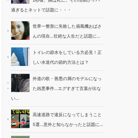
過ぎるとネットで話題に・・・
世界一整形に失敗した扇風機おばさ
んの現在…壮絶な人生だと話題に…
トイレの節水をしている方必見！正
しい水道代の節約方法とは？
外道の歌・善悪の屑のモデルになっ
た凶悪事件…エグすぎて言葉が出な
い…
高速道路で違反になってしまうこと
5選…意外と知らなかったと話題に…