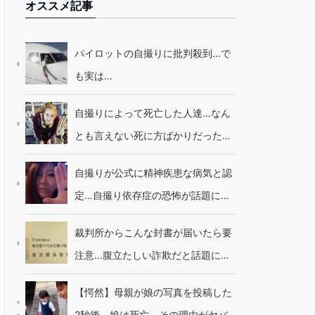
オススメ記事
パイロットの自撮りに批判殺到…で
も実は…
自撮りによって死亡した人達…なん
とも言えない死に方ばかりだった…
自撮りが公式に精神疾患な病気と認
定…自撮り依存症の恐怖が話題に…
裁判所からこんな封書が届いたら要
注意…腹立たしい詐欺だと話題に…
【愕然】母親が娘の写真を投稿した
2秒後、娘は死亡。その理由がヤバ