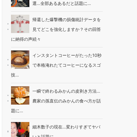
選…全部あるあるだと話題に…
帰還した爆撃機の損傷統計データを
見てどこを強化しますか？その回答
に納得の声続々
インスタントコーヒーがたった10秒
で本格淹れたてコーヒーになるスゴ
技…
一瞬で終わるみかんの皮剥き方法…
農家の孫直伝のみかんの食べ方が話
題に…
細木数子の現在…変わりすぎてヤバ
いと話題に…