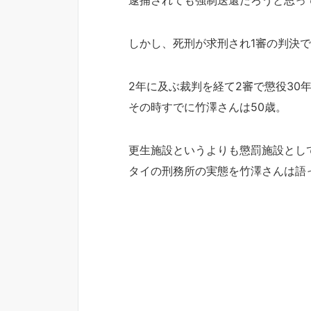
しかし、死刑が求刑され1審の判決
2年に及ぶ裁判を経て2審で懲役30
その時すでに竹澤さんは50歳。
更生施設というよりも懲罰施設とし
タイの刑務所の実態を竹澤さんは語