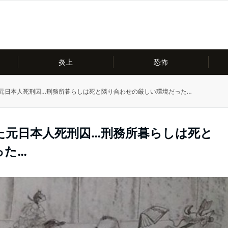
炎上
恐怖
た元日本人死刑囚…刑務所暮らしは死と隣り合わせの厳しい環境だった…
た元日本人死刑囚…刑務所暮らしは死と
った…