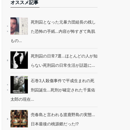
オススメ記事
死刑囚となった元暴力団組長の残し
た恐怖の手紙…内容が怖すぎて鳥肌
もの…
死刑囚の日常7選…ほとんどの人が知
らない死刑囚の日常生活が話題に…
石巻3人殺傷事件で平成生まれの死
刑囚誕生…死刑が確定された千葉佑
太郎の現在…
売春島と言われる渡鹿野島の実態…
日本最後の桃源郷だった!?