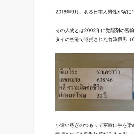
2016年9月、ある日本人男性が実に
その人物とは2002年に覚醒剤の密
タイの空港で逮捕された竹澤恒男（
小遣い稼ぎのつもりで密輸に手を染
逮捕されても強制送還だろうと思っ