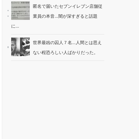
匿名で届いたセブンイレブン店舗従
業員の本音…闇が深すぎると話題
に…
世界最凶の囚人７名…人間とは思え
ない程恐ろしい人ばかりだった。