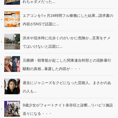
れちゃダメだった…
エアコンを1ヶ月24時間フル稼働にした結果…請求書の
内容がSNSで話題に…
洪水や冠水時に出歩くのがいかに危険か…災害をナメ
てはいけないと話題に…
元横綱・朝青龍が起こした関東連合幹部との泥酔暴行
騒動の真相…暴露した内容が・・・
過去にジャニーズをクビになった芸能人。まさかのあ
の人も…
9歳少女がフォートナイト依存症と診断…リハビリ施設
送りになる・・・