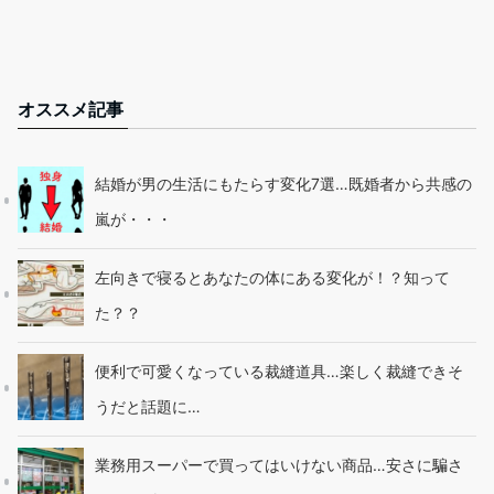
オススメ記事
結婚が男の生活にもたらす変化7選…既婚者から共感の
嵐が・・・
左向きで寝るとあなたの体にある変化が！？知って
た？？
便利で可愛くなっている裁縫道具…楽しく裁縫できそ
うだと話題に…
業務用スーパーで買ってはいけない商品…安さに騙さ