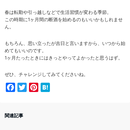
春は転勤や引っ越しなどで生活習慣が変わる季節。
この時期に1ヶ月間の断酒を始めるのもいいかもしれませ
ん。
もちろん、思い立ったが吉日と言いますから、いつから始
めてもいいのです。
1ヶ月たったときにはきっとやってよかったと思うはず。
ぜひ、チャレンジしてみてくださいね。
F
T
Pi
H
a
w
nt
at
c
itt
er
e
e
er
e
n
関連記事
b
st
a