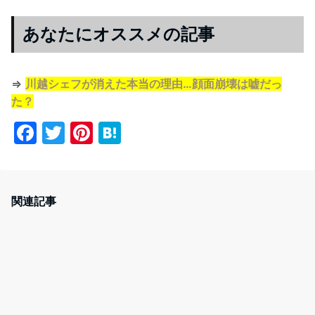
あなたにオススメの記事
⇒
川越シェフが消えた本当の理由…顔面崩壊は嘘だっ
た？
F
T
Pi
H
a
w
nt
at
c
itt
er
e
e
er
e
n
関連記事
b
st
a
o
o
k