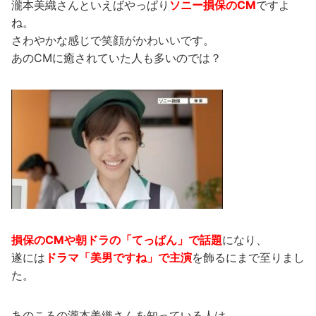
瀧本美織さんといえばやっぱり
ソニー損保のCM
ですよ
ね。
さわやかな感じで笑顔がかわいいです。
あのCMに癒されていた人も多いのでは？
損保のCMや朝ドラの「てっぱん」で話題
になり、
遂には
ドラマ「美男ですね」で主演
を飾るにまで至りまし
た。
あのころの瀧本美織さんを知っている人は、