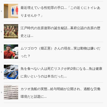
最近増えている性犯罪の手口…「この近くにトイレあ
りませんか？」
江戸時代の吉原遊郭の誕生秘話…幕府公認の吉原の歴
史とは…
ムツゴロウ（畑正憲）さんの現在…実は動物は嫌いだ
った？
魚を食べない人は死亡リスクが約2倍になる…魚は健康
に良いというのは本当だった…
カツオ漁船の実態…給与明細が公開され、過酷な労働
環境だと話題に…