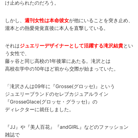
け止められたのだろう。
しかし、
週刊女性は本命彼女
が他にいることを突き止め、
瀧本との熱愛発覚直後に本人を直撃している。
それは
ジュエリーデザイナーとして活躍する滝沢結貴
とい
う女性で、
藤ヶ谷と同じ高校の1年後輩にあたる。滝沢とは
高校在学中の10年ほど前から交際が始まっていた。
「滝沢さんは09年に『Grosse(グロッセ)』という
ジュエリーブランドのセレブカジュアルライン
『GrosseGlace(グロッセ・グラッセ)』の
ディレクターに就任しました。
『JJ』や『美人百花』『andGIRL』などのファッション
雑誌で