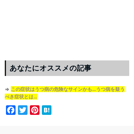
あなたにオススメの記事
⇒
この症状はうつ病の危険なサインかも…うつ病を疑う
べき症状とは…
F
T
Pi
H
a
w
nt
at
c
itt
er
e