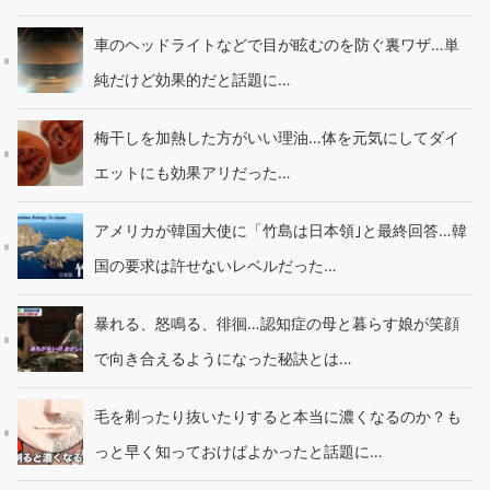
車のヘッドライトなどで目が眩むのを防ぐ裏ワザ…単
純だけど効果的だと話題に…
梅干しを加熱した方がいい理油…体を元気にしてダイ
エットにも効果アリだった…
アメリカが韓国大使に「竹島は日本領｣と最終回答…韓
国の要求は許せないレベルだった…
暴れる、怒鳴る、徘徊…認知症の母と暮らす娘が笑顔
で向き合えるようになった秘訣とは…
毛を剃ったり抜いたりすると本当に濃くなるのか？も
っと早く知っておけばよかったと話題に…