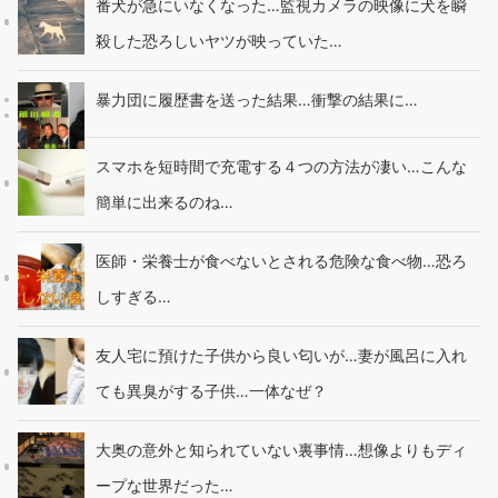
番犬が急にいなくなった…監視カメラの映像に犬を瞬
殺した恐ろしいヤツが映っていた…
暴力団に履歴書を送った結果…衝撃の結果に…
スマホを短時間で充電する４つの方法が凄い…こんな
簡単に出来るのね…
医師・栄養士が食べないとされる危険な食べ物…恐ろ
しすぎる…
友人宅に預けた子供から良い匂いが…妻が風呂に入れ
ても異臭がする子供…一体なぜ？
大奥の意外と知られていない裏事情…想像よりもディ
ープな世界だった…