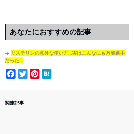
あなたにおすすめの記事
⇒
リステリンの意外な使い方…実はこんなにも万能選手
だった…
F
T
Pi
H
a
w
nt
at
c
itt
er
e
e
er
e
n
関連記事
b
st
a
o
o