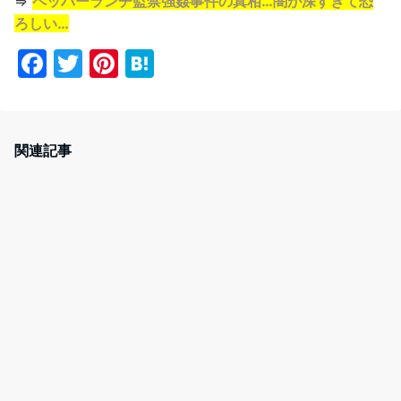
⇒
ペッパーランチ監禁強姦事件の真相…闇が深すぎて恐
ろしい…
F
T
Pi
H
a
w
nt
at
c
itt
er
e
e
er
e
n
関連記事
b
st
a
o
o
k