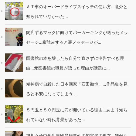
ＡＴ車のオーバードライブスイッチの使い方…意外と
知られていなかった…
閉店するマックに向けてバーガーキングが送ったメッ
セージ…縦読みすると裏メッセージが…
図書館の本を壊したら自分で直さずに申告すべき理
由…元図書館の職員が語った理由が話題に…
精神病で自殺した日本画家「石田徹也」…作品集を見
ると不安になってしまう…
５円玉と５０円玉に穴が開いている理由…あまり知ら
れていない時代背景があった…
旭川女子中学生集団暴行事件の加害者の現在…嫌がら