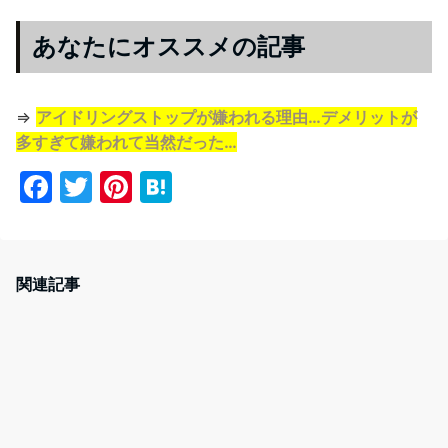
あなたにオススメの記事
⇒
アイドリングストップが嫌われる理由…デメリットが
多すぎて嫌われて当然だった…
F
T
Pi
H
a
w
nt
at
c
itt
er
e
e
er
e
n
関連記事
b
st
a
o
o
k