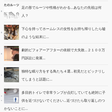
足の形でルーツや性格がわかる…あなたの先祖は何
人？
下心を持ってホームレスの女性をお持ち帰りしたら嘘
のような結末に…
劇的ビフォアーアフターの依頼で大失敗…２１００万
円訴訟に発展…
独特な眠り方をする鳥たち４選…初見だとビックリし
てしまうと話題に…
多目的トイレで非常ランプが点灯していても絶対に子
供を近づけないでください…近づけたら取り返しのつ
かないことに…