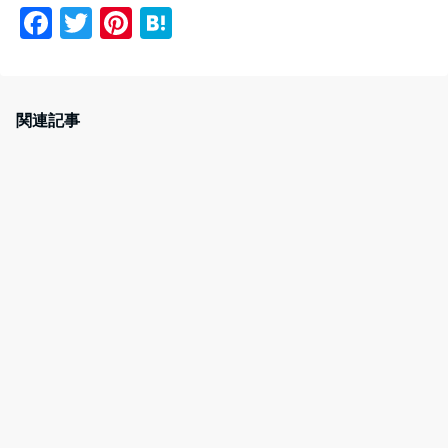
F
T
Pi
H
a
w
nt
at
c
itt
er
e
e
er
e
n
関連記事
b
st
a
o
o
k