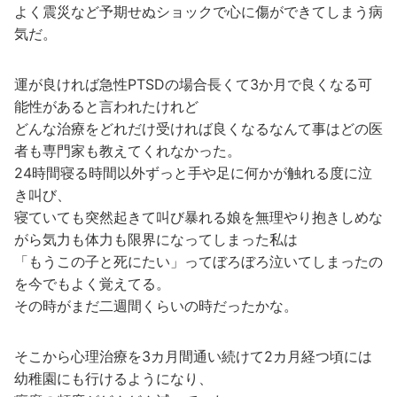
よく震災など予期せぬショックで心に傷ができてしまう病
気だ。
運が良ければ急性PTSDの場合長くて3か月で良くなる可
能性があると言われたけれど
どんな治療をどれだけ受ければ良くなるなんて事はどの医
者も専門家も教えてくれなかった。
24時間寝る時間以外ずっと手や足に何かが触れる度に泣
き叫び、
寝ていても突然起きて叫び暴れる娘を無理やり抱きしめな
がら気力も体力も限界になってしまった私は
「もうこの子と死にたい」ってぼろぼろ泣いてしまったの
を今でもよく覚えてる。
その時がまだ二週間くらいの時だったかな。
そこから心理治療を3カ月間通い続けて2カ月経つ頃には
幼稚園にも行けるようになり、