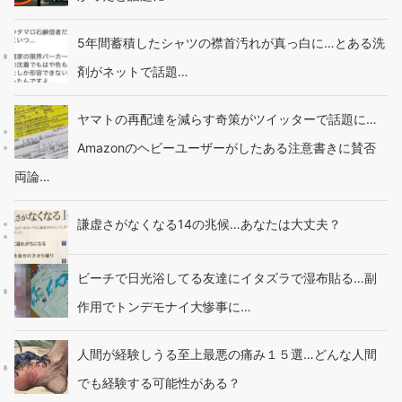
5年間蓄積したシャツの襟首汚れが真っ白に…とある洗
剤がネットで話題…
ヤマトの再配達を減らす奇策がツイッターで話題に…
Amazonのヘビーユーザーがしたある注意書きに賛否
両論…
謙虚さがなくなる14の兆候…あなたは大丈夫？
ビーチで日光浴してる友達にイタズラで湿布貼る…副
作用でトンデモナイ大惨事に…
人間が経験しうる至上最悪の痛み１５選…どんな人間
でも経験する可能性がある？