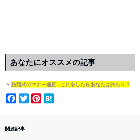
あなたにオススメの記事
⇒
結婚式のマナー違反…これをしたらあなたは終わり？
F
T
Pi
H
a
w
nt
at
c
itt
er
e
e
er
e
n
関連記事
b
st
a