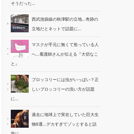
そうだった…
西武池袋線の秋津駅の立地…奇跡の
立地だとネットで話題に…
マスクが手元に無くて焦っている人
へ…看護師さんが伝える『大切なこ
と』
ブロッコリーには虫がいっぱい？正
しいブロッコリーの洗い方が話題
に…
過去に地球上で実在していた巨大生
物8選…デカすぎてゾッとすると話
題に…