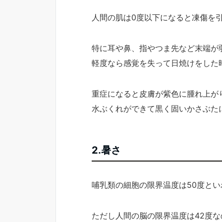
人間の肌は0度以下になると凍傷を
特に耳や鼻、指やつま先など末端が
軽度なら感覚を失って日焼けをした
重症になると皮膚が紫色に腫れ上が
水ぶくれができて黒く固いかさぶた
2.暑さ
哺乳類の細胞の限界温度は50度と
ただし人間の脳の限界温度は42度な