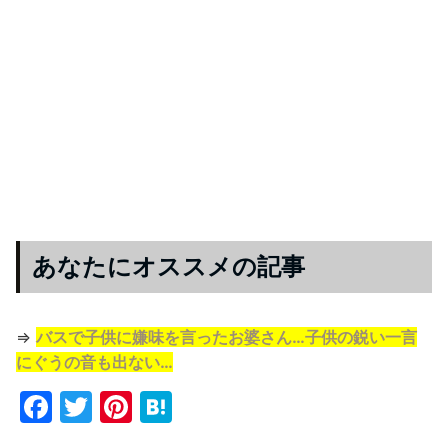
あなたにオススメの記事
⇒
バスで子供に嫌味を言ったお婆さん…子供の鋭い一言
にぐうの音も出ない…
F
T
Pi
H
a
w
nt
at