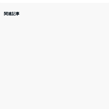
c
itt
er
e
e
er
e
n
関連記事
b
st
a
o
o
k