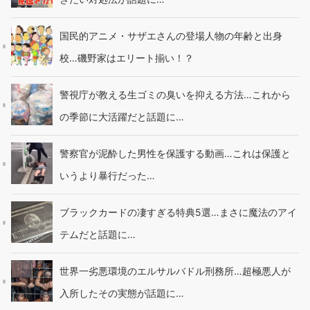
国民的アニメ・サザエさんの登場人物の年齢と出身
校…磯野家はエリート揃い！？
警視庁が教える生ゴミの臭いを抑える方法…これから
の季節に大活躍だと話題に…
警察官が泥酔した男性を保護する動画…これは保護と
いうより暴行だった…
ブラックカードの凄すぎる特典5選…まさに魔法のアイ
テムだと話題に…
世界一劣悪環境のエルサルバドル刑務所…超極悪人が
入所したその実態が話題に…