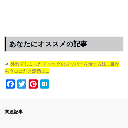
あなたにオススメの記事
⇒
外れてしまったチャックのジッパーを治す方法…目か
らウロコだと話題に…
F
T
Pi
H
a
w
nt
at
c
itt
er
e
e
er
e
n
関連記事
b
st
a