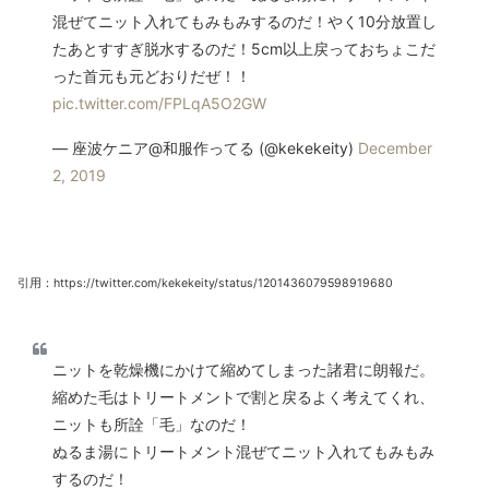
混ぜてニット入れてもみもみするのだ！やく10分放置し
たあとすすぎ脱水するのだ！5cm以上戻っておちょこだ
った首元も元どおりだぜ！！
pic.twitter.com/FPLqA5O2GW
— 座波ケニア@和服作ってる (@kekekeity)
December
2, 2019
引用：https://twitter.com/kekekeity/status/1201436079598919680
ニットを乾燥機にかけて縮めてしまった諸君に朗報だ。
縮めた毛はトリートメントで割と戻るよく考えてくれ、
ニットも所詮「毛」なのだ！
ぬるま湯にトリートメント混ぜてニット入れてもみもみ
するのだ！