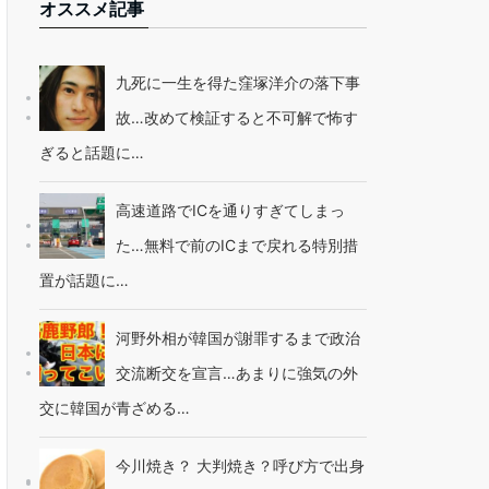
オススメ記事
九死に一生を得た窪塚洋介の落下事
故…改めて検証すると不可解で怖す
ぎると話題に…
高速道路でICを通りすぎてしまっ
た…無料で前のICまで戻れる特別措
置が話題に…
河野外相が韓国が謝罪するまで政治
交流断交を宣言…あまりに強気の外
交に韓国が青ざめる…
今川焼き？ 大判焼き？呼び方で出身