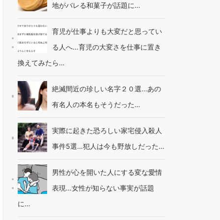
地がバレる和菓子が話題に…
育児が仕事よりも大変だと思ってい
る人へ…育児の大変さを仕事に置き
換えてみたら…
絶滅間近の珍しい名字２０選…あの
有名人の本名もそうだった…
実際に起きた恐ろしい家宅侵入殺人
事件5選…犯人は今も野放しだった…
男性が心を開いた人にする変な愛情
表現…女性が知らない事実が話題
に…