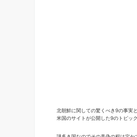
北朝鮮に関しての驚くべき9の事実
米国のサイトが公開した9のトピッ
謎多き国なのでその真偽の程は定か