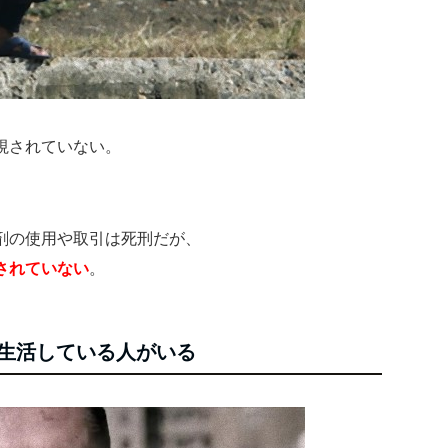
視されていない。
剤の使用や取引は死刑だが、
されていない
。
に生活している人がいる