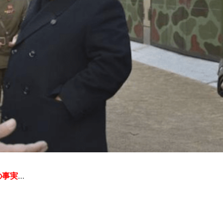
の事実
…