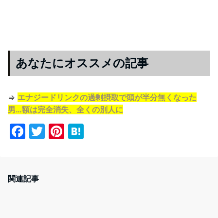
あなたにオススメの記事
⇒
エナジードリンクの過剰摂取で頭が半分無くなった
男…額は完全消失、全くの別人に
F
T
Pi
H
a
w
nt
at
c
itt
er
e
e
er
e
n
関連記事
b
st
a
o