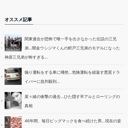
オススメ記事
関東連合が恐怖で唯一手を出さなかった伝説の三兄
弟…闇金ウシジマくんの鰐戸三兄弟のモデルになった
神原三兄弟が怖すぎる…
煽り運転をする車に唖然…危険運転を繰返す悪質ドラ
イバーに批判殺到…
菜々緒の衝撃の過去…ひた隠す卒アルとローリングの
真相
46年間、毎日ビッグマックを食べ続けた男…現在の姿