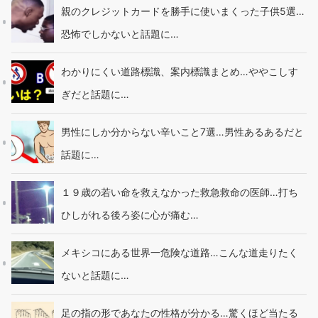
親のクレジットカードを勝手に使いまくった子供5選…
恐怖でしかないと話題に…
わかりにくい道路標識、案内標識まとめ…ややこしす
ぎだと話題に…
男性にしか分からない辛いこと7選…男性あるあるだと
話題に…
１９歳の若い命を救えなかった救急救命の医師…打ち
ひしがれる後ろ姿に心が痛む…
メキシコにある世界一危険な道路…こんな道走りたく
ないと話題に…
足の指の形であなたの性格が分かる…驚くほど当たる