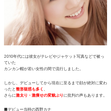
2010年代には彼女がテレビやジャケット写真などで被っ
ていた
カンカン帽が若い女性の間で流行しました。
しかし、デビューしてから現在に至るまで顔が絶対に変わ
ったと
整形疑惑も多く
、
さらに
激太り・激痩せの変貌ぶり
に批判の声もあります。
■デビュー当時の西野カナ