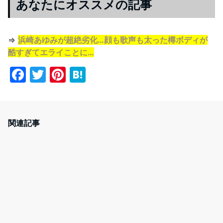
あなたにオススメの記事
⇒
浜崎あゆみが超絶劣化…顔も歌声も太った樽ボディが
酷すぎてエライことに…
F
T
Pi
H
a
w
nt
at
c
itt
er
e
e
er
e
n
関連記事
b
st
a
o
o
k