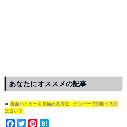
あなたにオススメの記事
⇒
覆面パトカーを見極める方法…ナンバーで判断するの
は古い？
F
T
Pi
H