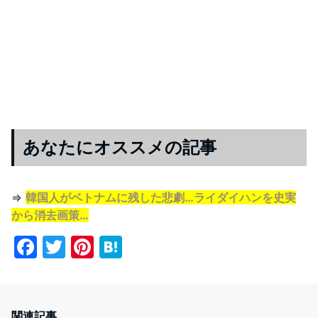
あなたにオススメの記事
⇒
韓国人がベトナムに残した悲劇…ライダイハンを史実
から消去画策…
F
T
Pi
H
a
w
nt
at
c
itt
er
e
e
er
e
n
関連記事