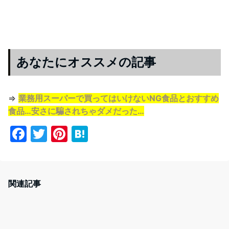
あなたにオススメの記事
⇒
業務用スーパーで買ってはいけないNG食品とおすすめ
食品…安さに騙されちゃダメだった…
F
T
Pi
H
a
w
nt
at
c
itt
er
e
e
er
e
n
関連記事
b
st
a
o