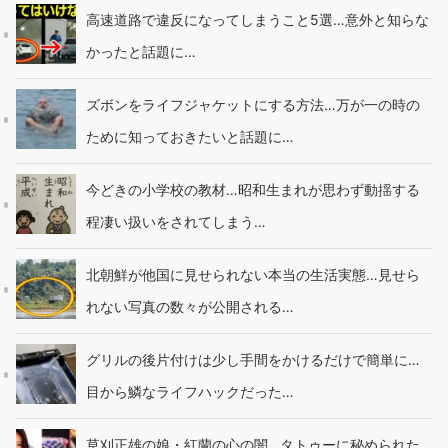
高速道路で違反になってしまうこと5選…意外と知らな
かったと話題に…
ズボンをライフジャケットにする方法…万が一の時の
ために知っておきたいと話題に…
今どきの小学校の教材…昭和生まれが思わず動揺する
程凄い扱いをされてしまう…
北朝鮮が他国に見せられない本当の生活実態…見せら
れない写真の数々が公開される…
グリルの後片付けは少し手間をかけるだけで簡単に…
目から鱗なライフハックだった…
草刈正雄の娘・紅蘭の心の闇…タトゥーに秘められた