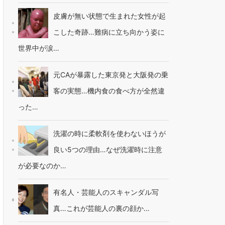
皮膚が無い状態で生まれた女性が起
こした奇跡…難病に立ち向かう姿に
世界中が涙…
元CAが暴露した東京発と大阪発の乗
客の実態…機内食の食べ方が全然違
った…
洗濯の時に柔軟剤を使わないほうが
良い5つの理由…なぜ洗濯時に注意
が必要なのか…
有名人・芸能人のスキャンダル写
真…これが芸能人の裏の顔か…