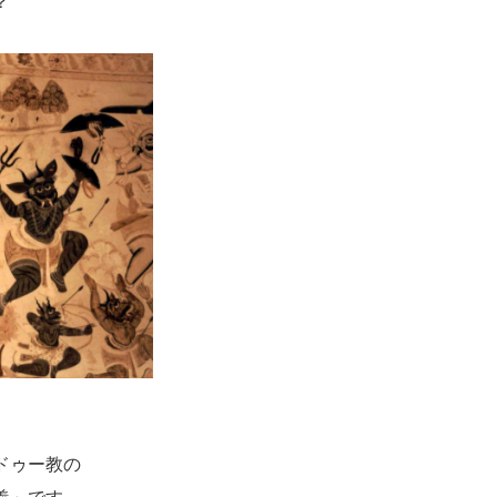
？
ドゥー教の
義」です。