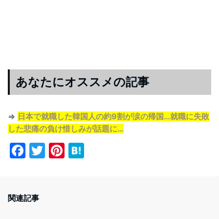
あなたにオススメの記事
⇒
日本で就職した韓国人の約9割が涙の帰国…就職に失敗
した悲痛の負け惜しみが話題に…
F
T
Pi
H
a
w
nt
at
c
itt
er
e
e
er
e
n
関連記事
b
st
a