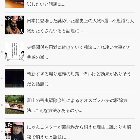
試したいと話題に…
日本に登場した謎めいた歴史上の人物5選…不思議な人
物がたくさんいると話題に…
夫婦関係を円満に続けていく秘訣…これ凄い大事だと
共感の嵐…
斬新すぎる煽り運転の対策…怖いけど効果がありそう
だと話題に…
富山の害虫駆除会社によるオオスズメバチの駆除方
法…こんな方法があるのか…
にゃんこスターが芸能界から消えた理由…誰よりも瞬
殺で消えたと話題に…