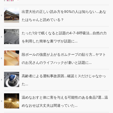
出雲大社の正しい読み方を90%の人は知らない…あな
たはちゃんと読めている？
たった1分で眠くなると話題の4-7-8呼吸法…自然の力
を利用した簡単な裏ワザが話題に…
段ボールの強度が上がるガムテープの貼り方…ヤマト
のお兄さんのライフハックが凄いと話題に…
高齢者による運転事故原因…確認ミスだけじゃなかっ
た…
温めなおすと体に害を与える可能性のある食品7選…温
めなおせば大丈夫は間違っていた…