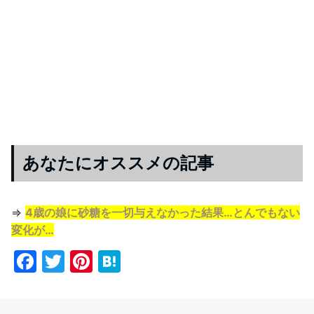
あなたにオススメの記事
⇒
4歳の娘に砂糖を一切与えなかった結果…とんでもない
変化が…
F
T
Pi
H
a
w
nt
at
c
itt
er
e