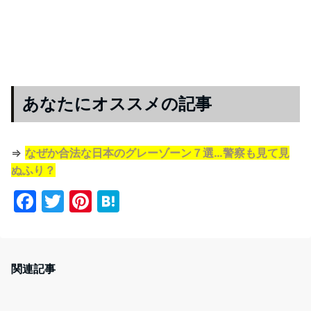
あなたにオススメの記事
⇒
なぜか合法な日本のグレーゾーン７選…警察も見て見
ぬふり？
F
T
Pi
H
a
w
nt
at
c
itt
er
e
e
er
e
n
関連記事
b
st
a