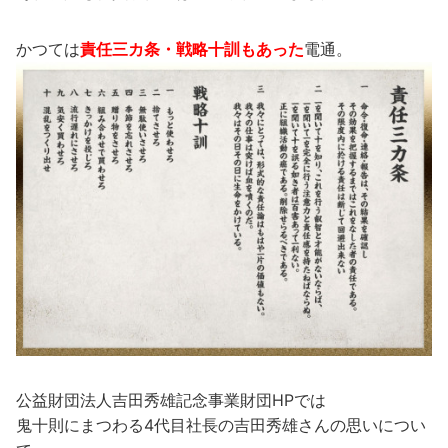
かつては
責任三カ条・戦略十訓もあった
電通。
公益財団法人吉田秀雄記念事業財団HPでは
鬼十則にまつわる4代目社長の吉田秀雄さんの思いについ