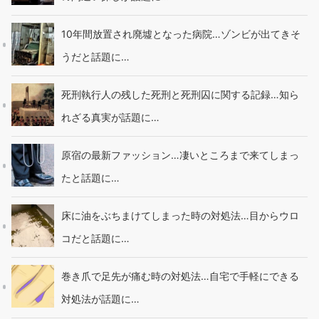
10年間放置され廃墟となった病院…ゾンビが出てきそ
うだと話題に…
死刑執行人の残した死刑と死刑囚に関する記録…知ら
れざる真実が話題に…
原宿の最新ファッション…凄いところまで来てしまっ
たと話題に…
床に油をぶちまけてしまった時の対処法…目からウロ
コだと話題に…
巻き爪で足先が痛む時の対処法…自宅で手軽にできる
対処法が話題に…