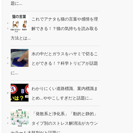
題に…
これでアナタも猫の言葉や感情を理
解できる！？猫の気持ちを読み取る
方法とは…
水の中だとガラスをハサミで切るこ
とができる！？科学トリビアが話題
に…
わかりにくい道路標識、案内標識ま
とめ…ややこしすぎだと話題に…
「発散系と浄化系」「動的と静的」
タイプ別のストレス解消法がカウン
セラーも太鼓判だと話題に…