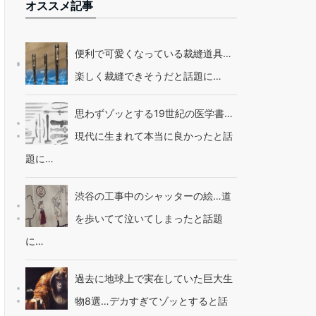
オススメ記事
便利で可愛くなっている裁縫道具…
楽しく裁縫できそうだと話題に…
思わずゾッとする19世紀の医学書…
現代に生まれて本当に良かったと話
題に…
渋谷の工事中のシャッターの絵…道
を歩いてて泣いてしまったと話題
に…
過去に地球上で実在していた巨大生
物8選…デカすぎてゾッとすると話