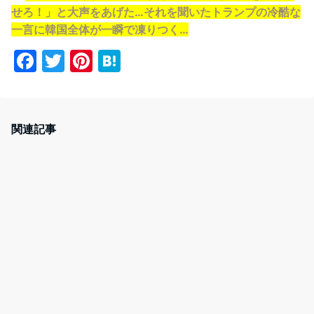
せろ！」と大声をあげた…それを聞いたトランプの冷酷な
一言に韓国全体が一瞬で凍りつく…
F
T
Pi
H
a
w
nt
at
c
itt
er
e
e
er
e
n
関連記事
b
st
a
o
o
k