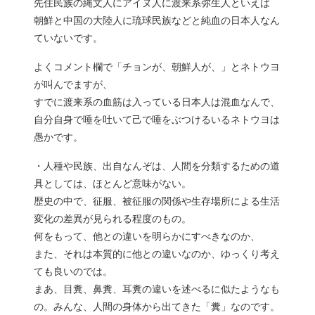
先住民族の縄文人にアイヌ人に渡来系弥生人といえば
朝鮮と中国の大陸人に琉球民族などと純血の日本人なん
ていないです。
よくコメント欄で「チョンが、朝鮮人が、」とネトウヨ
が叫んでますが、
すでに渡来系の血筋は入っている日本人は混血なんで、
自分自身で唾を吐いて己で唾をぶつけるいるネトウヨは
愚かです。
・人種や民族、出自なんぞは、人間を分類するための道
具としては、ほとんど意味がない。
歴史の中で、征服、被征服の関係や生存場所による生活
変化の差異が見られる程度のもの。
何をもって、他との違いを明らかにすべきなのか、
また、それは本質的に他との違いなのか、ゆっくり考え
ても良いのでは。
まあ、目糞、鼻糞、耳糞の違いを述べるに似たようなも
の。みんな、人間の身体から出てきた「糞」なのです。