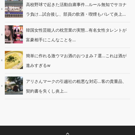
高校野球で起きた活動自粛事件…ルール無知でサヨナ
ラ負け…試合後し、部員の飲酒・喫煙もバレて炎上…
韓国女性芸能人の枕営業の実態…有名女性タレントが
富豪相手にこんなことを…
簡単に作れる激ウマお酒のおつまみ７選…これは酒が
進みすぎるw
アリさんマークの引越社の粗悪な対応…客の貴重品、
契約書を失くし炎上…