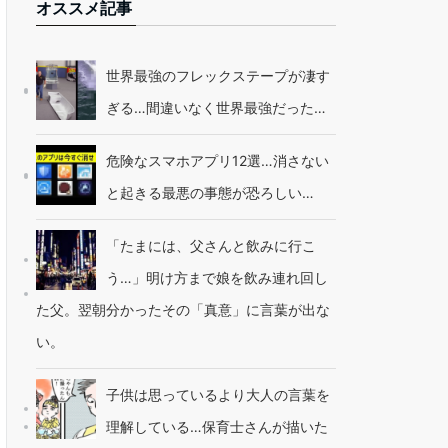
オススメ記事
世界最強のフレックステープが凄す
ぎる…間違いなく世界最強だった…
危険なスマホアプリ12選…消さない
と起きる最悪の事態が恐ろしい…
「たまには、父さんと飲みに行こ
う…」明け方まで娘を飲み連れ回し
た父。翌朝分かったその「真意」に言葉が出な
い。
子供は思っているより大人の言葉を
理解している…保育士さんが描いた