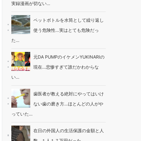
実録漫画が切ない…
ペットボトルを水筒として繰り返し
使う危険性…実はとても危険だっ
た…
元DA PUMPのイケメンYUKINARIの
現在…悲惨すぎて誰だかわからな
い…
歯医者が教える絶対にやってはいけ
ない歯の磨き方…ほとんどの人がや
っていた…
在日の外国人の生活保護の金額と人
数…１人１７万円だった…