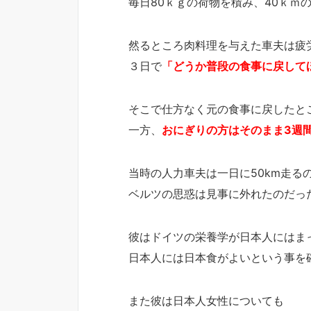
毎日80ｋｇの荷物を積み、40ｋｍ
然るところ肉料理を与えた車夫は疲
３日で
「どうか普段の食事に戻して
そこで仕方なく元の食事に戻したと
一方、
おにぎりの方はそのまま3週
当時の人力車夫は一日に50km走る
ベルツの思惑は見事に外れたのだっ
彼はドイツの栄養学が日本人にはま
日本人には日本食がよいという事を
また彼は日本人女性についても