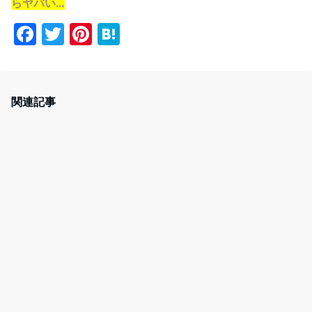
らヤバい…
F
T
Pi
H
a
w
nt
at
c
itt
er
e
e
er
e
n
関連記事
b
st
a
o
o
k