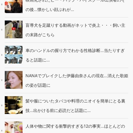
の後…懐かしい顔ぶれが…
盲導犬を足蹴りする動画がネットで炎上・・・飼い主
の末路がこちら
車のハンドルの握り方でわかる性格診断…当たりすぎ
ると話題に…
NANAでブレイクした伊藤由奈さんの現在…消えた歌姫
の姿が話題に
髪や服についたタバコや料理のニオイを簡単にとる裏
技…出かける前に必読だと話題に…
人体や物に関する衝撃的すぎる12の事実…ほとんどの