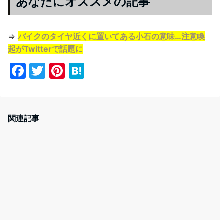
あなたにオススメの記事
⇒
バイクのタイヤ近くに置いてある小石の意味…注意喚
起がTwitterで話題に
F
T
Pi
H
a
w
nt
at
c
itt
er
e
e
er
e
n
関連記事
b
st
a
o
o
k