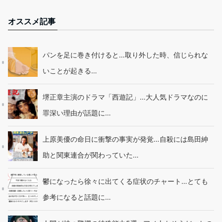
オススメ記事
パンを足に巻き付けると…取り外した時、信じられな
いことが起きる…
堺正章主演のドラマ「西遊記」…大人気ドラマなのに
罪深い理由が話題に…
上原美優の命日に衝撃の事実が発覚…自殺には島田紳
助と関東連合が関わっていた…
鬱になったら徐々に出てくる症状のチャート…とても
参考になると話題に…