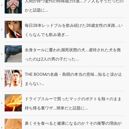
人間が持つ驚愕の特殊能力5選…アノ人もそうだったの
かと話題に…
毎日28本レッドブルを飲み続けた26歳女性の末路…い
くらなんでも飲み過ぎ…
全身タールに覆われ瀕死状態の犬…虐待された犬を救
ったのは2人の男の子だった…
THE BOOMの名曲・島唄の本当の意味…知ると涙が止
まらない…
ドライブスルーで買ったマックのポテトを熱々のまま
持ち帰る裏ワザ…簡単だと話題に…
鼻くそを食べると健康になるのか？その衝撃の理由が