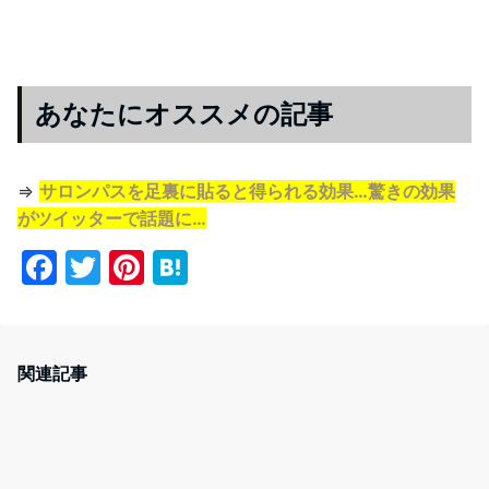
あなたにオススメの記事
⇒
サロンパスを足裏に貼ると得られる効果…驚きの効果
がツイッターで話題に…
F
T
Pi
H
a
w
nt
at
c
itt
er
e
e
er
e
n
関連記事
b
st
a
o
o