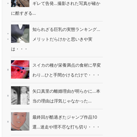
ギレて告発…撮影された写真が確か
に酷すぎる…
知られざる巨乳の実態ランキング…
メリットだらけかと思いきや実
は・・・
スイカの種が栄養満点の食材に早変
わり…ひと手間かけるだけで・・・
矢口真里の離婚理由が明らかに…本
当の理由は浮気じゃなかった…
最終回が酷過ぎたジャンプ作品10
選…迷走や理不尽な打ち切り・・・