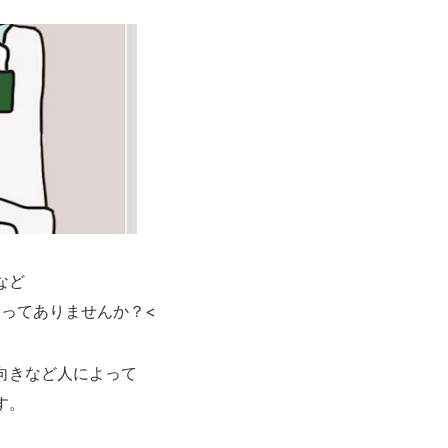
など
とってありませんか？<
向きなど人によって
す。