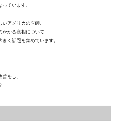
なっています。
しいアメリカの医師、
のかかる寝相について
大きく話題を集めています。
改善をし、
？