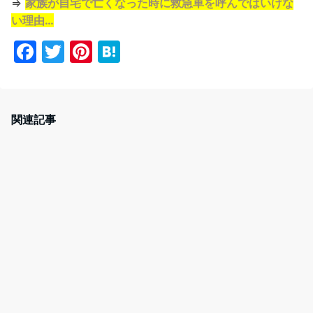
⇒
家族が自宅で亡くなった時に救急車を呼んではいけな
い理由…
F
T
Pi
H
a
w
nt
at
c
itt
er
e
e
er
e
n
関連記事
b
st
a
o
o
k