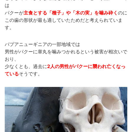
は
パクーが
主食とする「種子」や「木の実」を噛み砕く
のに
この歯の形状が最も適していたためだと考えられていま
す。
パプアニューギニアの一部地域では
男性がパクーに睾丸を噛みつかれるという被害が相次いで
おり、
少なくとも、過去に
2人の男性がパクーに襲われ亡くなっ
ている
そうです。