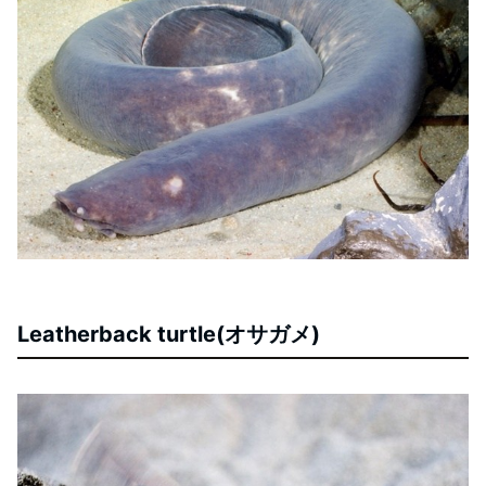
Leatherback turtle(オサガメ)