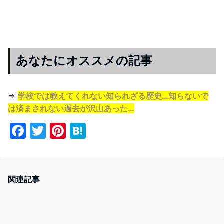
あなたにオススメの記事
⇒
学校では教えてくれない知られざる歴史…知らないで
は済まされない過去が沢山あった…
F
T
Pi
H
a
w
nt
at
c
itt
er
e
e
er
e
n
関連記事
b
st
a
o