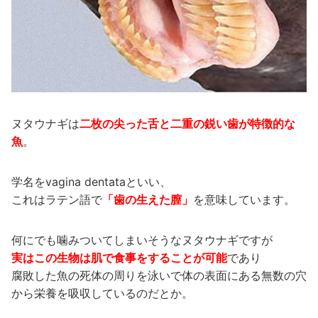
ヌタウナギは
二枚の尖った舌と二重の鋭い歯が特徴的な
魚
。
学名をvagina dentataといい、
これはラテン語で
「歯の生えた膣」
を意味しています。
何にでも噛みついてしまいそうなヌタウナギですが
実はこの生物は肌で食事をすることが可能
であり
腐敗した魚の死体の周りを泳いで体の表面にある無数の穴
から栄養を吸収しているのだとか。