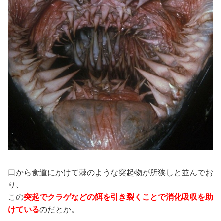
口から食道にかけて棘のような突起物が所狭しと並んでお
り、
この
突起でクラゲなどの餌を引き裂くことで消化吸収を助
けている
のだとか。