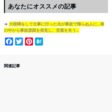
あなたにオススメの記事
⇒
大喧嘩をして仕事に行った夫が事故で帰らぬ人に…車
の中から事故原因を発見し、言葉を失う…
F
T
Pi
H
a
w
nt
at
c
itt
er
e
e
er
e
n
関連記事
b
st
a
o
o
k