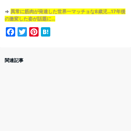
⇒
異常に筋肉が発達した世界一マッチョな8歳児…17年後
の激変した姿が話題に…
F
T
Pi
H
a
w
nt
at
c
itt
er
e
e
er
e
n
関連記事
b
st
a
o
o
k