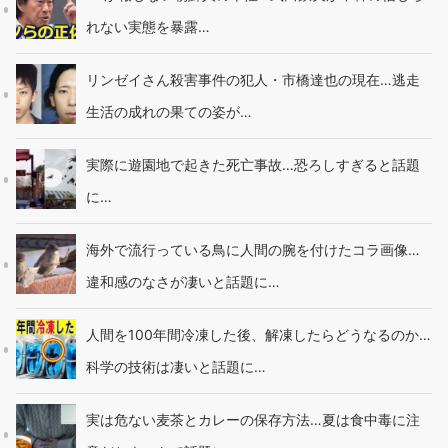
れない実態を暴露…
リンゼイさん殺害事件の犯人・市橋達也の現在…逃走
生活の成れの果ての姿が…
実際に遊園地で起きた死亡事故…恐ろしすぎると話題
に…
海外で流行っている鳥に人間の腕を付けたコラ画像…
違和感のなさが凄いと話題に…
人間を100年間冷凍した後、解凍したらどうなるのか…
科学の技術は凄いと話題に…
実は危ない麦茶とカレーの保存方法…夏は食中毒に注