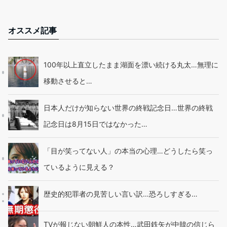
オススメ記事
100年以上直立したまま湖面を漂い続ける丸太…無理に
移動させると…
日本人だけが知らない世界の終戦記念日…世界の終戦
記念日は8月15日ではなかった…
「目が笑ってない人」の本当の心理…どうしたら笑っ
ているように見える？
歴史的犯罪者の見苦しい言い訳…恐ろしすぎる…
TVが報じない朝鮮人の本性…武田鉄矢が中韓の信じら