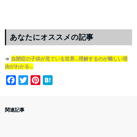
あなたにオススメの記事
⇒
自閉症の子供が見ている世界…理解するのが難しい理
由がわかる…
F
T
Pi
H
a
w
nt
at
c
itt
er
e
e
er
e
n
関連記事
b
st
a
o