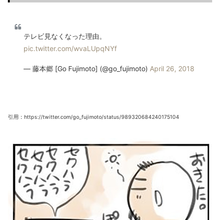
テレビ見なくなった理由。
pic.twitter.com/wvaLUpqNYf
— 藤本郷 [Go Fujimoto] (@go_fujimoto)
April 26, 2018
引用：https://twitter.com/go_fujimoto/status/989320684240175104