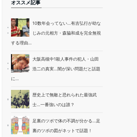
オススメ記事
10数年会ってない…有吉弘行が幼な
じみの元相方・森脇和成を完全無視
する理由…
大阪高槻中1殺人事件の犯人・山田
浩二の真実…闇が深い問題だと話題
に…
歴史上で無敵と恐れられた最強武
士…一番強いのは誰？
足裏のツボで体の不調が分かる…足
裏のツボの図がネットで話題！