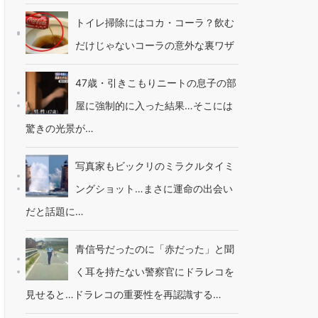
トイレ掃除にはコカ・コーラ？飲む
だけじゃないコーラの意外な裏ワザ
47歳・引きこもりニートの息子の部
屋に強制的に入った結果…そこには
驚きの光景が…
写真家もビックリのミラクルタイミ
ングショット…まさに運命の出会い
だと話題に…
青信号だったのに「赤だった」と聞
く耳を持たない警察官にドラレコを
見せると…ドラレコの重要性を再認識する…